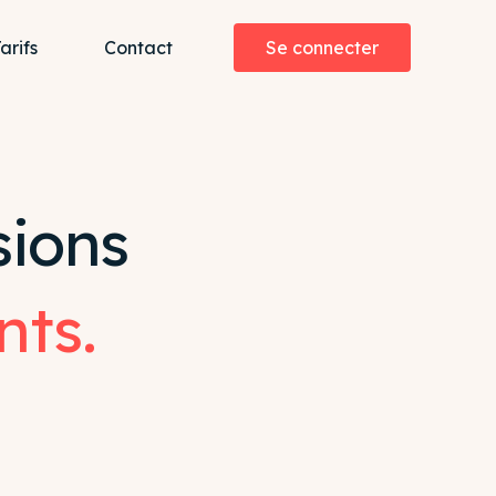
Se connecter
arifs
Contact
ospects
s
sions
tiples
nts.