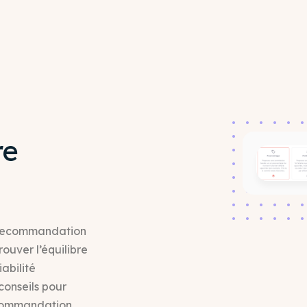
re
e recommandation
rouver l’équilibre
abilité
conseils pour
ecommandation.