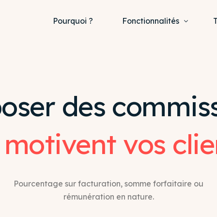
Pourquoi ?
Fonctionnalités
T
Recevez de nouveaux pr
Proposer des commission
oser des commis
Informez vos clients
Offres de commission mul
motivent vos clie
Pourcentage sur facturation, somme forfaitaire ou
rémunération en nature.